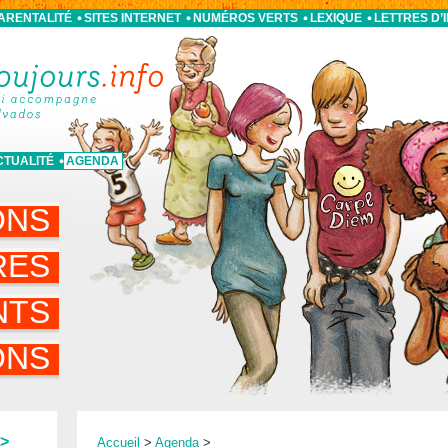
PARENTALITÉ
SITES INTERNET
NUMÉROS VERTS
LEXIQUE
LETTRES D’
CTUALITÉ
AGENDA
ONS
RES
NTS
ONS
>
Accueil
>
Agenda
>