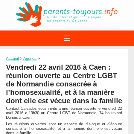
ACTIONS
APPELS A PROJET
Accueil
>
Agenda
>
STRUCTURES
DISPOSITIFS PARENTALITÉ
Vendredi 22 avril 2016 à Caen :
À PROPOS DU REAAP
SITES INTERNET
réunion ouverte au Centre LGBT
DOCUMENTS
1ÈRE VISITE
NUMÉROS VERTS
de Normandie consacrée à
FORMATIONS
ACTUALITÉ
l’homosexualité, et à la manière
LEXIQUE
AGENDA
dont elle est vécue dans la famille
LETTRES D’INFO
Contact Calvados vous invite à une réunion ouverte le vendredi 22
MENTIONS LÉGALES
avril 2016 à 19h30 au Centre LGBT de Normandie, 74 boulevard
Dunois à Caen.
CONTACT
Les réunions ouvertes sont un espace de dialogue et d’écoute
consacré à l’homosexualité, et à la manière dont elle est vécue
dans la famille.