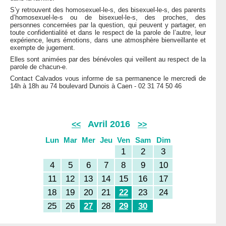
S’y retrouvent des homosexuel-le-s, des bisexuel-le-s, des parents
d’homosexuel-le-s ou de bisexuel-le-s, des proches, des
personnes concernées par la question, qui peuvent y partager, en
toute confidentialité et dans le respect de la parole de l’autre, leur
expérience, leurs émotions, dans une atmosphère bienveillante et
exempte de jugement.
Elles sont animées par des bénévoles qui veillent au respect de la
parole de chacun-e.
Contact Calvados vous informe de sa permanence le mercredi de
14h à 18h au 74 boulevard Dunois à Caen - 02 31 74 50 46
Avril 2016
<<
>>
Lun
Mar
Mer
Jeu
Ven
Sam
Dim
1
2
3
4
5
6
7
8
9
10
11
12
13
14
15
16
17
18
19
20
21
22
23
24
25
26
27
28
29
30