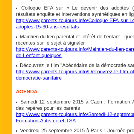
Colloque EFA sur « Le devenir des adoptés (
résultats enquête et interventions synthétiques en li
http://www.parents-toujours.info/Colloque-EFA-sur-L
adoptes-15-30-ans-resultats
Maintien du lien parental et intérêt de l’enfant : qu
récentes sur le sujet à signaler
http://www.parents-toujours.info/Maintien-du-lien-pare
de-l-enfant-quelques
Découvrez le film "Abécédaire de la démocratie sani
http://www.parents-toujours.info/Decouvrez-le-film-A
democratie-sanitaire
AGENDA
Samedi 12 septembre 2015 à Caen : Formation A
des repères pour les parents
http://www.parents-toujours.info/Samedi-12-septem
Formation-Autisme-et-TSA
Vendredi 25 septembre 2015 à Paris : Journée pro