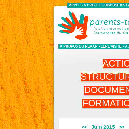
APPELS A PROJET
DISPOSITIFS 
À PROPOS DU REAAP
1ÈRE VISITE
A
ACTI
STRUCTU
DOCUME
FORMATI
Juin 2015
<<
>>