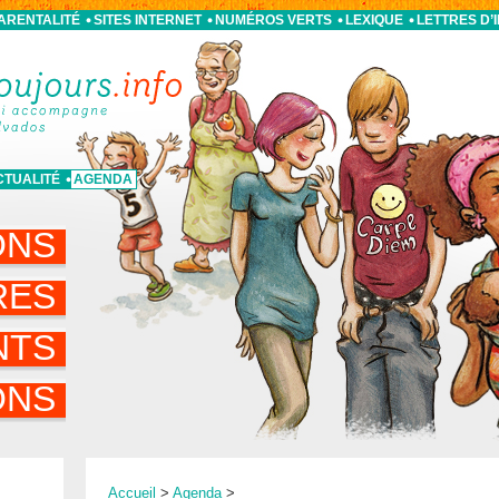
PARENTALITÉ
SITES INTERNET
NUMÉROS VERTS
LEXIQUE
LETTRES D’
CTUALITÉ
AGENDA
ONS
RES
NTS
ONS
Accueil
>
Agenda
>