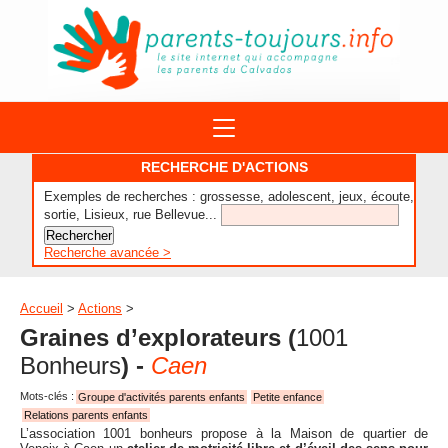
ACTIONS
RECHERCHE D'ACTIONS
APPELS A PROJET
Exemples de recherches : grossesse, adolescent, jeux, écoute,
STRUCTURES
DISPOSITIFS PARENTALITÉ
sortie, Lisieux, rue Bellevue...
À PROPOS DU REAAP
SITES INTERNET
DOCUMENTS
Recherche avancée >
1ÈRE VISITE
NUMÉROS VERTS
FORMATIONS
ACTUALITÉ
LEXIQUE
Accueil
>
Actions
>
AGENDA
Graines d’explorateurs
(
1001
LETTRES D’INFO
Bonheurs
) -
Caen
MENTIONS LÉGALES
Mots-clés :
Groupe d'activités parents enfants
Petite enfance
CONTACT
Relations parents enfants
L’association 1001 bonheurs propose à la Maison de quartier de