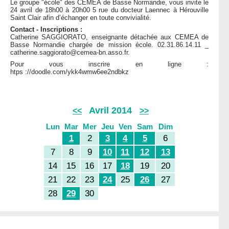
Le groupe "école" des CEMEA de Basse Normandie, vous invite le
24 avril de 18h00 à 20h00 5 rue du docteur Laennec à Hérouville
Saint Clair afin d’échanger en toute convivialité.
Contact - Inscriptions :
Catherine SAGGIORATO, enseignante détachée aux CEMEA de
Basse Normandie chargée de mission école. 02.31.86.14.11 _
catherine.saggiorato@cemea-bn.asso.fr.
Pour vous inscrire en ligne :
htps ://doodle.com/ykk4wmw6ee2ndbkz
Avril 2014
<<
>>
Lun
Mar
Mer
Jeu
Ven
Sam
Dim
1
2
3
4
5
6
7
8
9
10
11
12
13
14
15
16
17
18
19
20
21
22
23
24
25
26
27
28
29
30