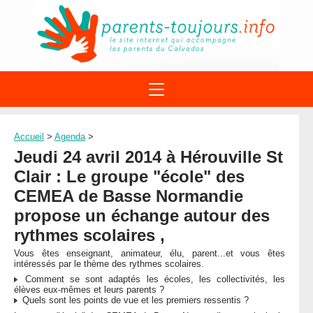
ACTIONS
APPELS A PROJET
Accueil
>
Agenda
>
STRUCTURES
DISPOSITIFS PARENTALITÉ
Jeudi 24 avril 2014 à Hérouville St
À PROPOS DU REAAP
SITES INTERNET
Clair : Le groupe "école" des
DOCUMENTS
1ÈRE VISITE
NUMÉROS VERTS
CEMEA de Basse Normandie
FORMATIONS
ACTUALITÉ
propose un échange autour des
LEXIQUE
AGENDA
rythmes scolaires ,
LETTRES D’INFO
Vous êtes enseignant, animateur, élu, parent...et vous êtes
MENTIONS LÉGALES
intéressés par le thème des rythmes scolaires.
Comment se sont adaptés les écoles, les collectivités, les
CONTACT
élèves eux-mêmes et leurs parents ?
Quels sont les points de vue et les premiers ressentis ?